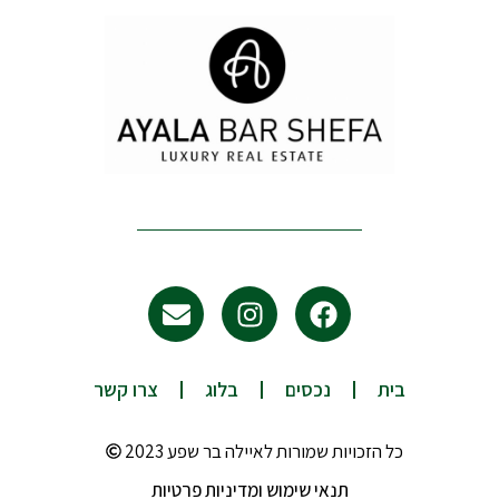
E
I
F
n
n
a
v
s
c
e
t
e
בית
נכסים
בלוג
צרו קשר
l
a
b
o
g
o
כל הזכויות שמורות לאיילה בר שפע 2023
p
r
o
e
a
k
תנאי שימוש ומדיניות פרטיות