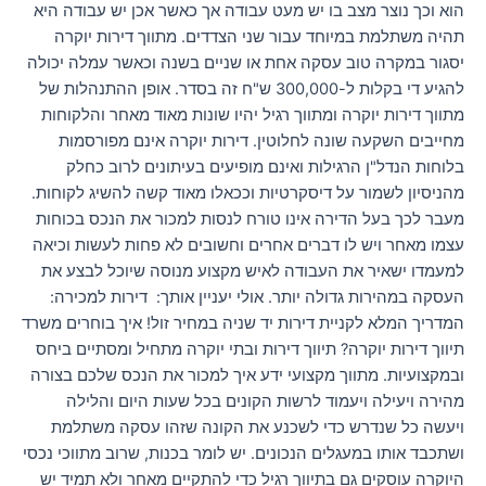
הוא וכך נוצר מצב בו יש מעט עבודה אך כאשר אכן יש עבודה היא
תהיה משתלמת במיוחד עבור שני הצדדים. מתווך דירות יוקרה
יסגור במקרה טוב עסקה אחת או שניים בשנה וכאשר עמלה יכולה
להגיע די בקלות ל-300,000 ש"ח זה בסדר. אופן ההתנהלות של
מתווך דירות יוקרה ומתווך רגיל יהיו שונות מאוד מאחר והלקוחות
מחייבים השקעה שונה לחלוטין. דירות יוקרה אינם מפורסמות
בלוחות הנדל"ן הרגילות ואינם מופיעים בעיתונים לרוב כחלק
מהניסיון לשמור על דיסקרטיות וככאלו מאוד קשה להשיג לקוחות.
מעבר לכך בעל הדירה אינו טורח לנסות למכור את הנכס בכוחות
עצמו מאחר ויש לו דברים אחרים וחשובים לא פחות לעשות וכיאה
למעמדו ישאיר את העבודה לאיש מקצוע מנוסה שיוכל לבצע את
העסקה במהירות גדולה יותר. אולי יעניין אותך: דירות למכירה:
המדריך המלא לקניית דירות יד שניה במחיר זול! איך בוחרים משרד
תיווך דירות יוקרה? תיווך דירות ובתי יוקרה מתחיל ומסתיים ביחס
ובמקצועיות. מתווך מקצועי ידע איך למכור את הנכס שלכם בצורה
מהירה ויעילה ויעמוד לרשות הקונים בכל שעות היום והלילה
ויעשה כל שנדרש כדי לשכנע את הקונה שזהו עסקה משתלמת
ושתכבד אותו במעגלים הנכונים. יש לומר בכנות, שרוב מתווכי נכסי
היוקרה עוסקים גם בתיווך רגיל כדי להתקיים מאחר ולא תמיד יש