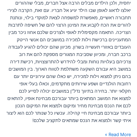
יחסית, ולכן הילדים מבלים הרבה אצל חברים, מבלי שההורים
יאלצו לדאוג לאופן שבו הילד יגיע אל חבריו. עם זאת, הקרבה לצירי
תחבורה ראשיים, מאפשרת למשפחה לצאת למוקדי בילוי, ונותנת
להורים את הכח לקבוע את המינון הרצוי להם של חשיפה לתרבות
הצריכה. התאמה מקסימלית לאופי ולצרכים שלכם אחוז ניכר מבין
המתעניינים ברכישת וילות למכירה במושבים הם אנשי הייטק
העובדים באזורי תעשייה בשרון. מכיוון שהם יכולים להגיע לעבודה
ברכב חברה, ומכיוון שסביבת המגורים מספקת להם את רוב
צרכיהם בעלויות נוחות ומבלי להידרש להתרוצצויות, רכישת דירה
במושב היא עבורם השקעה משתלמת לטווח הארוך. בין המושבים
בהם ניתן למצוא וילות למכירה, יש כאלו שהם עירוניים יותר עם
רחובות הולנדיים ושפע שירותים מתקדמים, וכאלו בעלי אופי
חקלאי יותר. בחירה בתיווך נדל"ן במושבים יכולה לסייע לכם
למצוא את המושב המתאים ביותר עבורכם מבחינת אופיו, להתאים
לכם את הנכס מבחינת מחיר ומיקום ולמצוא את המיקום הנכון
ביותר עבורכם מבחינת חיי קהילה. עכשיו כל שנותר לכם הוא ליצור
איתי קשר ולמצוא את הנכס שמתאים לתקציב שלכם!
Read More »