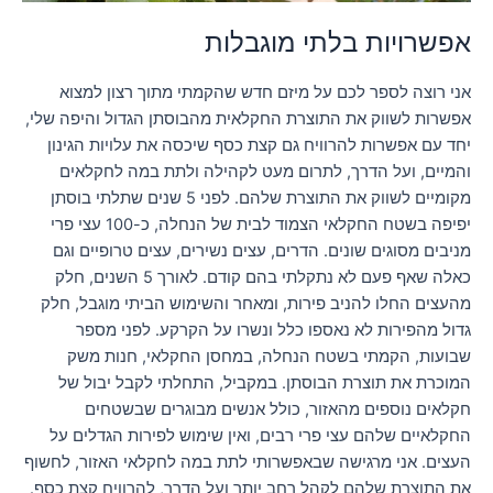
אפשרויות בלתי מוגבלות
אני רוצה לספר לכם על מיזם חדש שהקמתי מתוך רצון למצוא
אפשרות לשווק את התוצרת החקלאית מהבוסתן הגדול והיפה שלי,
יחד עם אפשרות להרוויח גם קצת כסף שיכסה את עלויות הגינון
והמיים, ועל הדרך, לתרום מעט לקהילה ולתת במה לחקלאים
מקומיים לשווק את התוצרת שלהם. לפני 5 שנים שתלתי בוסתן
יפיפה בשטח החקלאי הצמוד לבית של הנחלה, כ-100 עצי פרי
מניבים מסוגים שונים. הדרים, עצים נשירים, עצים טרופיים וגם
כאלה שאף פעם לא נתקלתי בהם קודם. לאורך 5 השנים, חלק
מהעצים החלו להניב פירות, ומאחר והשימוש הביתי מוגבל, חלק
גדול מהפירות לא נאספו כלל ונשרו על הקרקע. לפני מספר
שבועות, הקמתי בשטח הנחלה, במחסן החקלאי, חנות משק
המוכרת את תוצרת הבוסתן. במקביל, התחלתי לקבל יבול של
חקלאים נוספים מהאזור, כולל אנשים מבוגרים שבשטחים
החקלאיים שלהם עצי פרי רבים, ואין שימוש לפירות הגדלים על
העצים. אני מרגישה שבאפשרותי לתת במה לחקלאי האזור, לחשוף
את התוצרת שלהם לקהל רחב יותר ועל הדרך, להרוויח קצת כסף.