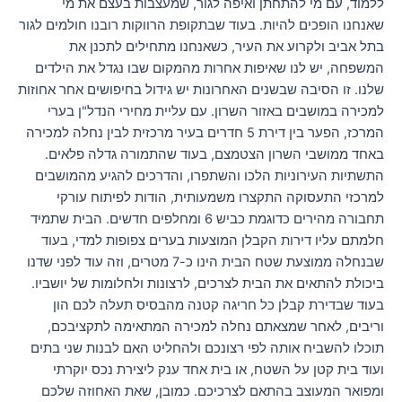
ללמוד, עם מי להתחתן ואיפה לגור, שמעצבות בעצם את מי
שאנחנו הופכים להיות. בעוד שבתקופת הרווקות רובנו חולמים לגור
בתל אביב ולקרוע את העיר, כשאנחנו מתחילים לתכנן את
המשפחה, יש לנו שאיפות אחרות מהמקום שבו נגדל את הילדים
שלנו. זו הסיבה שבשנים האחרונות יש גידול בחיפושים אחר אחוזות
למכירה במושבים באזור השרון. עם עליית מחירי הנדל"ן בערי
המרכז, הפער בין דירת 5 חדרים בעיר מרכזית לבין נחלה למכירה
באחד ממושבי השרון הצטמצם, בעוד שהתמורה גדלה פלאים.
התשתיות העירוניות הלכו והשתפרו, והדרכים להגיע מהמושבים
למרכזי התעסוקה התקצרו משמעותית, הודות לפיתוח עורקי
תחבורה מהירים כדוגמת כביש 6 ומחלפים חדשים. הבית שתמיד
חלמתם עליו דירות הקבלן המוצעות בערים צפופות למדי, בעוד
שבנחלה ממוצעת שטח הבית הינו כ-7 מטרים, וזה עוד לפני שדנו
ביכולת להתאים את הבית לצרכים, לרצונות ולחלומות של יושביו.
בעוד שבדירת קבלן כל חריגה קטנה מהבסיס תעלה לכם הון
וריבים, לאחר שמצאתם נחלה למכירה המתאימה לתקציבכם,
תוכלו להשביח אותה לפי רצונכם ולהחליט האם לבנות שני בתים
ועוד בית קטן על השטח, או בית אחד ענק ליצירת נכס יוקרתי
ומפואר המעוצב בהתאם לצרכיכם. כמובן, שאת האחוזה שלכם