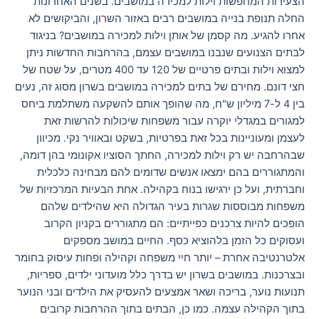
הצעירות המחפשות וילות למכירה במושבים. בשנים האחרונות
החלה תנופת בנייה במושבים רבים באזור השרון, והביקושים לא
אחרו להגיע. מה קסמן של אותן וילות למכירה במושבים? בניגוד
לבתים הצנועים שנבנו במושבים עצמם, בהרחבות החדשות ניתן
למצוא וילות ובתים פרטיים של 120 עד 400 מטרים, על שטח של
חצי דונם. מחירם של בתים למכירה במושבים בשרון מסוג זה, נעים
בין 4 ל-7 מיליון ש"ח, מה שהופך אותם להשקעה משתלמת ביחס
למגורים במגדלי יוקרה עבור משפחות שיכולות להרשות זאת
לעצמן ומעוניינות בכל זאת בפרטיות, בשקט ובאוויר נקי. מכיוון
שבהרחבה יש רק וילות למכירה, החתך הסוציו אקונומי בהן דומה,
והמתגוררים בהם ימצאו אנשים שדומים להם מבחינה כלכלית
וחברתית, ועל כן ירגישו בנוח בקהילה. אחת הבעיות המרכזיות של
משפחות מבוססות שגרות בעיר הגדולה היא שהילדים שלהם
הופכים להיות צרכנים כפייתיים: הם מתגוררים בקניון הקרוב
ועסוקים כל הזמן בלהוציא כסף. החיים במושב מספקים
אלטרנטיבה אחרת – יותר חיי משפחה וקהילה ופחות עיסוק בחומר
ובצרכנות. במושבים בשרון יש בדרך כלל מועדוני ילדים, ספריות,
תנועות נוער, בריכה ושאר אמצעים להעסיק את הילדים ובני הנוער
בתוך הקהילה עצמה. כמו כן, הבתים בתוך ההרחבות קרובים