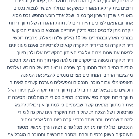
שמריהו, ארסוף, סביון, רמת השרון המערבית, קיסריה, ובמידה
ורוצים בית קרקע המוגדר כמשק או כנחלה אפשר למצוא נכסים
באזורי גוש דן והשרון אך כמובן שכל אחד רוכש מחפש נכס מסוג
אחר ובהתאם לצרכים הייחודיים לו. תחת ההגדרה של תיווך דירות
יוקרה ניתן להכניס נכסי נדל"ן ייחודיים שנמצאים באזורי הביקוש
במרכז הארץ ובמחירים של 10 מיליון ש"ח ומעלה. מרבית רוכשי
דירות יוקרה ומוכרי דירות יוקרה קנאים לפרטיותם ואינם מעוניינים
לראות את שמם מרוח על גבי העיתון בהקשרים אלו ולכן תיווך
דירות יוקרה נעשה בדיסקרטיות מלאה ואף תוך חתימה על הסכם
סודיות מחייב מצד המתווך כך שפרטיו ורצונותיו של הרוכש נעלמים
מהציבור הרחב. המתווכים מצדם מנסים להציע את המענה
האופטימלי עבור מוכרי הנכסים ומפעילים מערכת קשרים לאיתור
רוכשים פוטנציאליים. ההבדל בין תיווך דירות יוקרה לבין תיווך רגיל
תיווך דירות יוקרה כפי שהזכרנו מחייב בסודיות מוחלטת ומסיבה זו
איתור מתווך מתאים קשה שבעתיים כי למתווך אין יכולת להציג
פורטפוליו של הצלחות. שוק דירות היוקרה אינו שוק גדול מידי
למרות שנבנים יותר ויותר נכסי יוקרה כיום בתל אביב ומחיר
הנכסים יכול להיות מנותק מכל פרופורציה וערך ממשי. מספר
העוסקים בשוק נכסי היוקרה ומספר הרוכשים והמוכרים מוגבל אף