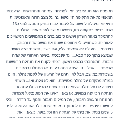
חג פסח הוא חג האביב, זמן לפריחה, צמיחה והתחדשות. הרעננות
המאפיינת את התקופה הזו משפיעה על מצב הרוח והאופטימיות
והיא זמן מעולה לחשוב על לעבור לבית בחיק הטבע. לפני כ13
שנה, בדיוק בתקופה הזו, חיפשנו מושב לעבור אליו. החלטנו
להתמקד באזור השרון ועשינו סיבוב ברבים מהמושבים המשוייכים
לאזור זה. כשהציעו לי מתווכים שונים את מושב שדה ורבורג,
סירבתי…. מעולם לא שמעתי עליו, וגם כשכן, חשבתי שזה מושב
שנמצא בתוך כפר סבא…. עד שנכנסתי בשער האחורי של שדה
ורבורג. התאהבתי במבט ראשון. רציתי לקנות את הנחלה הראשונה
שראיתי….. אבל… היו איתה כמה בעיות. אז התחלנו במגורים
בשכירות במושב, אבל לא ויתרנו על הרעיון של לקנות נחלה. היינו
במו"מ מתקדם על נחלה מסויימת, והוא לא צלח. ואז… מישהי
סיפרה לנו על נחלה שעומדת כבר שנים למכירה. ולדעתה זו
הנחלה הכי יפה במושב. אז באנו, ראינו את הפוטנציאל (למרות
ההזנחה והעשב הגבוה), את המיקום הגבוה והנוף עד חדרה… ובלי
לחשוב פעמיים, פנינו למתווך המקומי שיסגור לנו את העסקה. לפני
5 שנים בניתי את ביתי על הנחלה הזו וכל בוקר, כשאני יואת