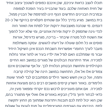
תוכלו לעצב כראות עיניכם, שכן אינכם כפופים לשטנץ' עיצוב אחיד
של חזית האחוזה שלכם. בעוד שהבנייה בעיר הופכת לצפופה
ובמרבית הבניינים החדשים הנוף הינו למרפסת של הבניין ממול,
בית במושב מגיע בדרך כלל עם שטחים חקלאיים בהיקף של כ-20
דונמים. מי שנהנה מאצבעות ירוקות יוכל לפתח את האזור הזה
לכדי גינה שתספק לו ירקות ופירות אורגניים, ומי שלא יוכל להפוך
את השטח לכל מטרה שיבחר – בריכה, מגרש כדורסל, אורוות
סוסים או כל חלום שעולה על דעתו להגשים. עסקה משתלמת
מעבר לערך החומרי אפשרויות השבחת הנכס אינן השיקול היחיד
עבור מי שמתלבט האם לגדל את ילדיו בעיר או לתור אחר נחלות
למכירה. אחד היתרונות הבולטים של מגורים במושב הוא החיים
הקהילתיים ותחושת הבטחון הנלווית לכך. על אף שהשכנים אינם
צמודים אלו אל אלו, התחושה במושב הינה של קהילה קרובה
וחמה, ועל כן אין חשש כאשר הילדים מסתובבים לבד לאחר שעות
הלימודים. באזור השרון קיימים מושבים רבים בהם מוצעות אחוזות
למכירה. אם אתם מעוניינים לרכוש נכס יוקרתי ומפואר מעין זה,
כדאי לבחור תיווך נדל"ן הבקיא באזורים אלו ואולי אף מתגורר בהם,
שכן הוא יכול לתת לכם תובנות ויתרונות שמתווך מן החוץ יתקשה
לתת. היכרותו עם הגורמים המוניציפליים על מנת לענות על שאלות