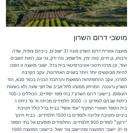
מושבי דרום השרון
מועצה אזורית דרום השרון מונה 31 ישובים, ביניהם צופית, שדה
ורבורג, גן חיים, נווה ימין, אלישמע, נוה ירק, גני עם, רמות השבים
ועוד, וכן מרכז חינוכי אוניברסיטאי בית ברל. ישובי מועצה זו הפכו
להיות מבוקשים יותר ויותר בשנים האחרונות, עקב הקרבה
למרכז, עקב ההתפתחות המואצת והרחבת הבניה בכפר סבא, הוד
השרון ורעננה. המרחק ממוצע לתל אביב של חצי שעה (לא בשעות
העומס). ביישובי דרום השרון 7 בתי ספר יסודיים, הכוללים כ-100
כיתות שבהם לומדים כ- 3000 תלמידים מכיתה א' עד כיתה ו'.
בית הספר האזורי המקיף "עמי אסף" בבית ברל כולל חטיבת
ביניים וחטיבה עליונה ולומדים בו 1500 תלמידים. בבית חינוך
"ירקון״ לומדים 900 תלמידים. התלמידים מוסעים אל בתי הספר
מ-31 יישובי המועצה ומהיישוב צור יגאל. ביישובי המועצה 1000