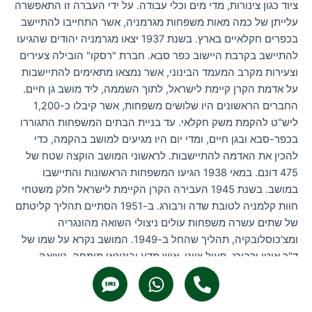
ציוד כגון צינורות, מדי מים וכלי עבודה. על ידי העברה זו התאפשרה
עלייתן של כמה מאות משפחות מגרמניה, אשר התחייבו להתיישב
בכפרים חקלאיים בארץ. בשנת 1937 יצאו מגרמניה יהודים שהגיעו
להתיישב בקרבת היישוב כפר סבא. חברת "רסקו" הובילה צעירים
וצעירות מקרב המעמד הבינוני, אשר נמצאו מתאימים להתיישבות
על אדמת הקרן קיימת לישראל, לתוך השממה, ליד מושב גן חיים.
החברים הראשונים היו שלושים משפחות, אשר קיבלו כ-1,200
ליש"ט להקמת משק חקלאי. עד בניית הבתים המשפחות התגוררו
בכפר-סבא ובגן חיים, ומדי יום היו מגיעים למושב בהקמה, כדי
להכין את האדמה להתיישבות. לראשוני המושב הוקצה שטח של
475 דונם. במאי 1938 הגיעו המשפחות הראשונות והתיישבו
במושב. בשנת 1945 העבירה הקרן הקיימת לישראל חלק משטחי
חוות קלמניה לטובת שדה ורבורג. ב-1951 הסתיים תהליך קליטתם
של שתים עשרה משפחות עולים ניצולי השואה מהונגריה
ומצ'כוסלובקיה, תהליך שהחל ב-1949. המושב נקרא על שמו של
ד"ר אוטו ורבורג, פעיל ציוני, איש מדע ובוטנאי מומחה, נשיאהּ
S
W
P
השלישי של ההסתדרות הציונית. בתמונה: משפחת פרוכצוייג
m
h
h
בדרכה מגרמניה לביתם החדש, במושב שדה ורבורג.
s
a
o