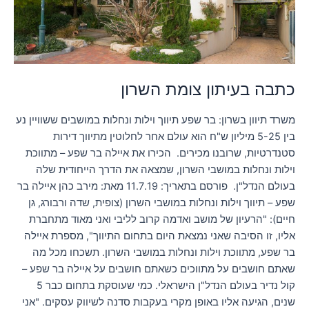
כתבה בעיתון צומת השרון
משרד תיוון בשרון: בר שפע תיווך וילות ונחלות במושבים ששוויין נע
בין 5-25 מיליון ש"ח הוא עולם אחר לחלוטין מתיווך דירות
סטנדרטיות, שרובנו מכירים. הכירו את איילה בר שפע – מתווכת
וילות ונחלות במושבי השרון, שמצאה את הדרך הייחודית שלה
בעולם הנדל"ן. פורסם בתאריך: 11.7.19 מאת: מירב כהן איילה בר
שפע – תיווך וילות ונחלות במושבי השרון (צופית, שדה ורבורג, גן
חיים): "הרעיון של מושב ואדמה קרוב לליבי ואני מאוד מתחברת
אליו, זו הסיבה שאני נמצאת היום בתחום התיווך", מספרת איילה
בר שפע, מתווכת וילות ונחלות במושבי השרון. תשכחו מכל מה
שאתם חושבים על מתווכים כשאתם חושבים על איילה בר שפע –
קול נדיר בעולם הנדל"ן הישראלי. כמי שעוסקת בתחום כבר 5
שנים, הגיעה אליו באופן מקרי בעקבות סדנה לשיווק עסקים. "אני