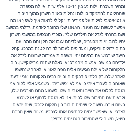
ומחיר השכרת וילות נע בין 10-14 אלף ש"ח. איילה מספרת
שהחליטה להתמקד בוילות ונחלות באזור השרון מתוך חיבור
אינטואיטיבי לוילות על פני דירות. "קל לי לראות איך לשפץ או מה
אפשר לעשות עם הגינה. הDNA שלי מחובר לאדמה, גדלתי במושב
ושם בחרתי לגדל את הילדים שלי". מוכרי הנכסים במושבי השרון
יהיו לרוב זוגות מבוגרים, שילדיהם עזבו את הקן והם נותרו עם
בתים גדולים וריקים, ומעדיפים לעבור לדירה קטנה במרכז. קהל
היעד שירכוש את בתיהם יהיו משפחות אמידות שרוצות לגדל את
ילדיהם במושב, אנשים מהמרכז או כאלה שחזרו מרילוקיישן. רוב
הלקוחות של איילה מגיעים אליה מפה לאוזן או לאחר שנחשפו
לאתר שלה. "קיבלתי פידבקים חיוביים רבים מלקוחות ואני יודעת
שאוהבים לעבוד איתי כי אני לא "פושרית". כשמגיע אליי לקוח אני
מנסה לקלוט את הוייב והאנרגיה שלו, לשמוע מהם הצרכים שלו,
ולראות את החיבור שלו לבית. אני לא מנסה לדחוף או לשכנע
בשום צורה. חשוב לי שיהיה חיבור בין הלקוח לנכס, שזה יתאים
לצרכיו או שאפשר יהיה להתאים אותו לצרכיו. משום שאין הרבה
היצע, חשוב לי שהחיבור הזה יהיה מדויק".