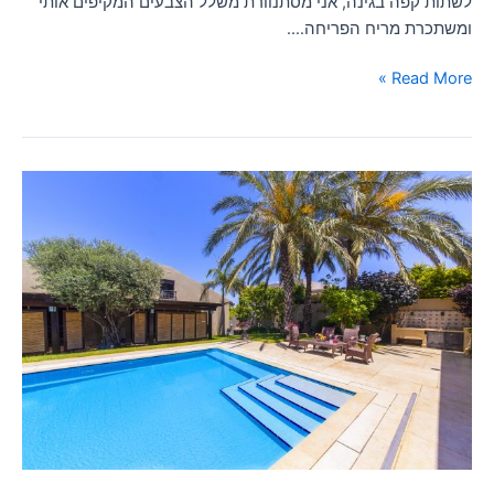
לשתות קפה בגינה, אני מסתנוורת משלל הצבעים המקיפים אותי
ומשתכרת מריח הפריחה….
Read More »
איך
בוחרים
מתווך
למכירת
דירות
ובתי
יוקרה?