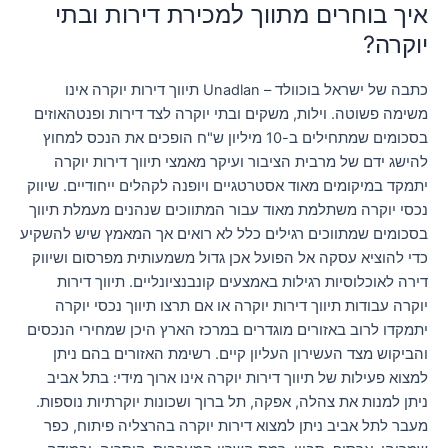
איך בוחרים מתווך למכירת דירות ובתי
יוקרה?
כתבה של ישראל בוכוולד – Unadlan תיווך דירות יוקרה אינו
משימה פשוטה. וילות, משקים ובתי יוקרה לצד דירות ופנטהאוזים
בסכומים שמתחילים ב-10 מיליון ש"ח הופכים את הנכס למחוץ
להישג ידם של מרבית הציבור ועיקר מאמצי תיווך דירות יוקרה
יתמקד במיקומים מאוד אסטרטגיים ויופנה לקהלים ייחודיים. שיווק
נכסי יוקרה משתלמת מאוד עבור המתווכים שנהנים מעמלת תיווך
בסכומים שמתווכים רגילים כלל לא רואים אך המאמץ שיש להשקיע
כדי להוציא עסקה אל הפועל אכן גדול משמעותית מפרסום ושיווק
דירה לאוכלוסיות רגילות באמצעים קונבנציונליים. תיווך דירות
יוקרה עבודות תיווך דירות יוקרה או אם תרצו תיווך נכסי יוקרה
יתמקדו לרוב באזורים מוגדרים במרכז הארץ היכן שמחירי הנכסים
והביקוש מצד העשירון העליון קיים. רשימת האזורים בהם ניתן
למצוא פעילות של תיווך דירות יוקרה אינו ארוך מידי: בתל אביב
ניתן למנות את צהלה, אפקה, תל ברוך ושכונות יוקרתיות נוספות.
מעבר לתל אביב ניתן למצוא דירות יוקרה בהרצליה פיתוח, כפר