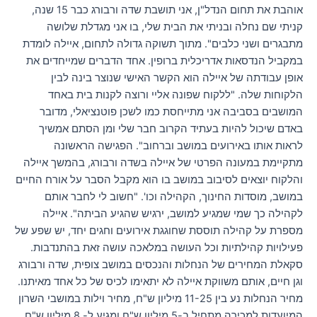
אוהבת את תחום הנדל"ן, אני תושבת שדה ורבורג כבר 15 שנה,
קניתי שם נחלה ובניתי את הבית שלי, בו אני מגדלת שלושה
מתבגרים ושני כלבים". מתוך תשוקה גדולה לתחום, איילה לומדת
במקביל הנדסאות אדריכלית ברופין. אחד הדברים שמייחדים את
אופן עבודתה של איילה הוא הקשר האישי שנוצר בינה לבין
הלקוחות שלה. "ללקוח שפונה אליי ורוצה לקנות בית באחד
המושבים בסביבה אני מתייחסת כמו לשכן פוטנציאלי, מדובר
באדם שיכול להיות בעתיד הקרוב חבר שלי ומן הסתם אמשיך
לראות אותו באירועים במושב וברחוב". הפגישה הראשונה
מתקיימת במעונה הפרטי של איילה בשדה ורבורג, בהמשך איילה
והלקוח יוצאים לסיבוב במושב בו הוא מקבל הסבר על אורח החיים
במושב, מוסדות החינוך, הקהילה וכו'. "חשוב לי לחבר אותם
לקהילה כך שמי שמגיע למושב, ירגיש שהגיע הביתה". איילה
מספרת על קהילה תוססת שחוגגת אירועים וחגים יחד, יש שפע של
פעילויות קהילתיות וכל העושה במלאכה עושה זאת בהתנדבות.
סקאלת המחירים של הנחלות והנכסים במושב צופית, שדה ורבורג
וגן חיים, אותם משווקת איילה לא יתאימו לכיס של כל אחד מאיתנו.
מחיר הנחלות נע בין 11-25 מיליון ש"ח, מחיר וילות במושבי השרון
המיועדות למכירה מתחיל ב-5 מיליון ש"ח ומגיע ל- 8 מיליון ש"ח.