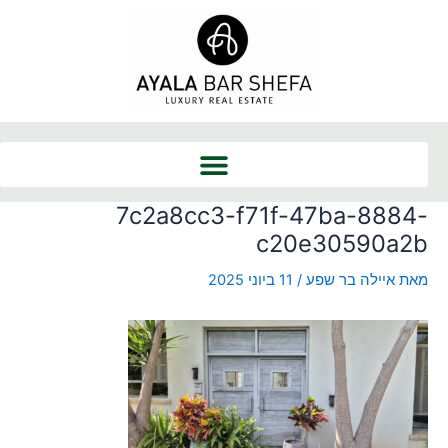
ילוג
Post
תוכן
navigation
7c2a8cc3-f71f-47ba-8884-
c20e30590a2b
מאת
איילה בר שפע
/
11 ביוני 2025