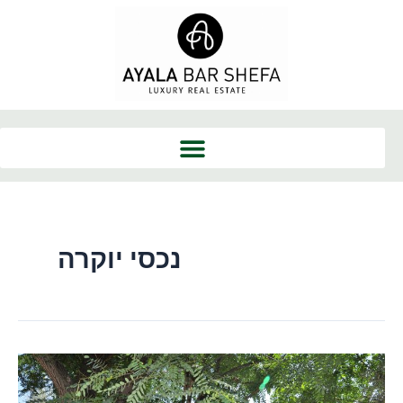
ילוג
תוכן
נכסי יוקרה
לא
עוזב