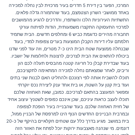
המרכז, הפער בין דירת 5 חדרים בעיר מרכזית לבין נחלה למכירה
באחד ממושבי השרון הצטמצם, בעוד שהתמורה גדלה פלאים.
התשתיות העירוניות הלכו והשתפרו, והדרכים להגיע מהמושבים
למרכזי התעסוקה התקצרו משמעותית, הודות לפיתוח עורקי
תחבורה מהירים כדוגמת כביש 6 ומחלפים חדשים. הבית שתמיד
חלמתם עליו דירות הקבלן המוצעות בערים צפופות למדי, בעוד
שבנחלה ממוצעת שטח הבית הינו כ-7 מטרים, וזה עוד לפני שדנו
ביכולת להתאים את הבית לצרכים, לרצונות ולחלומות של יושביו.
בעוד שבדירת קבלן כל חריגה קטנה מהבסיס תעלה לכם הון
וריבים, לאחר שמצאתם נחלה למכירה המתאימה לתקציבכם,
תוכלו להשביח אותה לפי רצונכם ולהחליט האם לבנות שני בתים
ועוד בית קטן על השטח, או בית אחד ענק ליצירת נכס יוקרתי
ומפואר המעוצב בהתאם לצרכיכם. כמובן, שאת האחוזה שלכם
תוכלו לעצב כראות עיניכם, שכן אינכם כפופים לשטנץ' עיצוב אחיד
של חזית האחוזה שלכם. בעוד שהבנייה בעיר הופכת לצפופה
ובמרבית הבניינים החדשים הנוף הינו למרפסת של הבניין ממול,
בית במושב מגיע בדרך כלל עם שטחים חקלאיים בהיקף של כ-20
דונמים. מי שנהנה מאצבעות ירוקות יוכל לפתח את האזור הזה