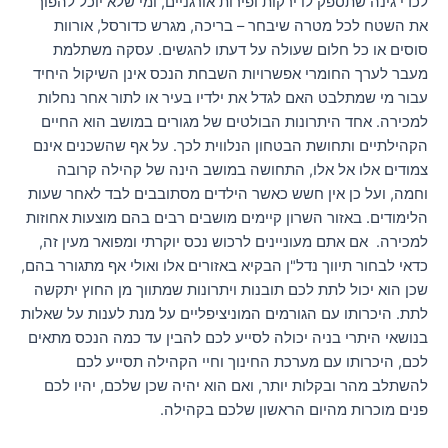
לכדי גינה שתספק לו ירקות ופירות אורגניים, ומי שלא יוכל להפוך
את השטח לכל מטרה שיבחר – בריכה, מגרש כדורסל, אורוות
סוסים או כל חלום שעולה על דעתו להגשים. עסקה משתלמת
מעבר לערך החומרי אפשרויות השבחת הנכס אינן השיקול היחיד
עבור מי שמתלבט האם לגדל את ילדיו בעיר או לתור אחר נחלות
למכירה. אחד היתרונות הבולטים של מגורים במושב הוא החיים
הקהילתיים ותחושת הבטחון הנלווית לכך. על אף שהשכנים אינם
צמודים אלו אל אלו, התחושה במושב הינה של קהילה קרובה
וחמה, ועל כן אין חשש כאשר הילדים מסתובבים לבד לאחר שעות
הלימודים. באזור השרון קיימים מושבים רבים בהם מוצעות אחוזות
למכירה. אם אתם מעוניינים לרכוש נכס יוקרתי ומפואר מעין זה,
כדאי לבחור תיווך נדל"ן הבקיא באזורים אלו ואולי אף מתגורר בהם,
שכן הוא יכול לתת לכם תובנות ויתרונות שמתווך מן החוץ יתקשה
לתת. היכרותו עם הגורמים המוניציפליים על מנת לענות על שאלות
בנושאי היתרי בניה יכולה לסייע לכם להבין עד כמה הנכס מתאים
לכם, היכרותו עם מערכת החינוך וחיי הקהילה תסייע לכם
להשתלב מהר ובקלות יותר, ואם הוא יהיה שכן שלכם, יהיו לכם
פנים מוכרות מהיום הראשון שלכם בקהילה.