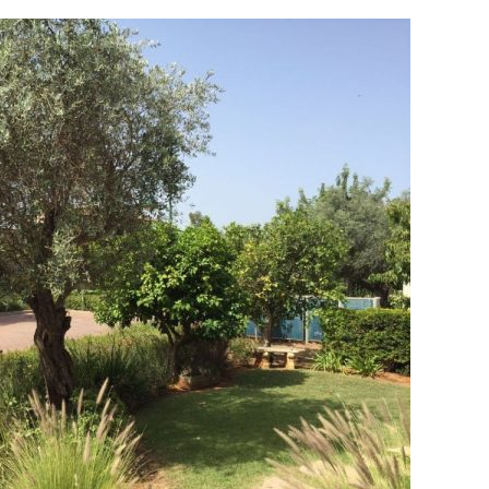
למה
יותר
ויותר
משפחות
עוברות
להרחבות
במושבים?