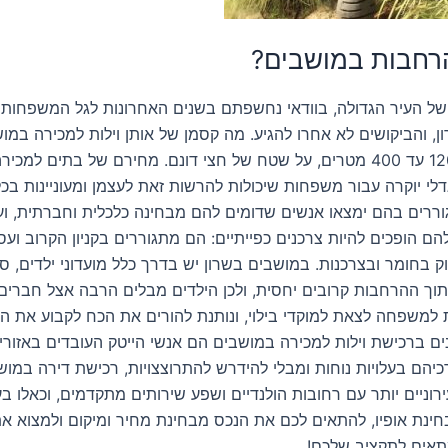
הרחבות במושבים?
של העיר הגדולה, בוודאי נחשפתם בשנים האחרונות לגל המשפחות 
, והביקושים לא אחרו להגיע. מה קסמן של אותן וילות למכירה במו
וקרה עבור משפחות שיכולות להרשות זאת לעצמן ומעוניינות בכל ז
גוררים בהם ימצאו אנשים שדומים להם מבחינה כלכלית וחברתית, ועל
 הופכים להיות צרכנים כפייתיים: הם מתגוררים בקניון הקרוב ועס
 בחומר ובצרכנות. במושבים בשרון יש בדרך כלל מועדוני ילדים, ס
תוך ההרחבות קרובים יחסית, ולכן הילדים מבלים הרבה אצל חברים, 
למשפחה לצאת למוקדי בילוי, ונותנת להורים את הכח לקבוע את ה
ים ברכישת וילות למכירה במושבים הם אנשי הייטק העובדים באזורי 
יהם בעלויות נוחות ומבלי להידרש להתרוצצויות, רכישת דירה במו
וניים יותר עם רחובות הולנדיים ושפע שירותים מתקדמים, וכאלו בעל
ת אופיו, להתאים לכם את הנכס מבחינת מחיר ומיקום ולמצוא את ה
מתאים לתקציב שלכם!