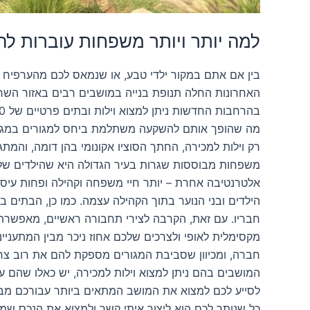
למה יותר ויותר משפחות עוברות ל
בין אם אתם במקור ילדי טבע, או שנמאס לכם מהערפיח 
האחרונות החלה תנופת בנייה במושבים רבים באזור השרון
מה שהופך אותם להשקעה משתלמת ביחס למגורים במגדלי י
רק וילות למכירה, החתך הסוציו אקונומי בהן דומה, והמת
משפחות מבוססות שגרות בעיר הגדולה היא שהילדים שלהם
אלטרנטיבה אחרת – יותר חיי משפחה וקהילה ופחות עיסוק
הילדים ובני הנוער בתוך הקהילה עצמה. כמו כן, הבתים ב
חבריו. עם זאת, הקרבה לצירי תחבורה ראשיים, מאפשרת 
מקסימלית לאופי ולצרכים שלכם אחוז ניכר מבין המתעניינ
חברה, ומכיוון שסביבת המגורים מספקת להם את רוב צרכ
המושבים בהם ניתן למצוא וילות למכירה, יש כאלו שהם עיר
לסייע לכם למצוא את המושב המתאים ביותר עבורכם מבחינ
כל שנותר לכם הוא ליצור איתי קשר ולמצוא את הנכס ש