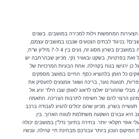
הצעירות המחפשות וילות למכירה במושבים. בשנים
שבים? בניגוד לבתים הצנועים שנבנו במושבים עצמם,
בהרחבות החדשות ניתן למצוא וילות ובתים פרטיים של 120 עד 400 מטרים, על שטח של חצי דונם. מחירם של בתים למכירה במושבים בשרון מסוג זה, נעים בין 4 ל-7 מיליון ש"ח,
את בפרטיות, בשקט ובאוויר נקי. מכיוון שבהרחבה יש
 כן ירגישו בנוח בקהילה. אחת הבעיות המרכזיות של
וקים כל הזמן בלהוציא כסף. החיים במושב מספקים
פריות, תנועות נוער, בריכה ושאר אמצעים להעסיק את
מבלי שההורים יאלצו לדאוג לאופן שבו הילד יגיע אל
מינון הרצוי להם של חשיפה לתרבות הצריכה. התאמה
תעשייה בשרון. מכיוון שהם יכולים להגיע לעבודה ברכב
שב היא עבורם השקעה משתלמת לטווח הארוך. בין
י אופי חקלאי יותר. בחירה בתיווך נדל"ן במושבים יכולה
מיקום הנכון ביותר עבורכם מבחינת חיי קהילה. עכשיו