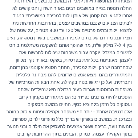
הצעירות המחפשות וילות למכירה במושבים. בשנים האחרונות
החלה תנופת בנייה במושבים רבים באזור השרון, והביקושים לא
אחרו להגיע. מה קסמן של אותן וילות למכירה במושבים? בניגוד
לבתים הצנועים שנבנו במושבים עצמם, בהרחבות החדשות ניתן
למצוא וילות ובתים פרטיים של 120 עד 400 מטרים, על שטח של
חצי דונם. מחירם של בתים למכירה במושבים בשרון מסוג זה, נעים
בין 4 ל-7 מיליון ש"ח, מה שהופך אותם להשקעה משתלמת ביחס
למגורים במגדלי יוקרה עבור משפחות שיכולות להרשות זאת
לעצמן ומעוניינות בכל זאת בפרטיות, בשקט ובאוויר נקי. מכיוון
שבהרחבה יש רק וילות למכירה, החתך הסוציו אקונומי בהן דומה,
והמתגוררים בהם ימצאו אנשים שדומים להם מבחינה כלכלית
וחברתית, ועל כן ירגישו בנוח בקהילה. אחת הבעיות המרכזיות של
משפחות מבוססות שגרות בעיר הגדולה היא שהילדים שלהם
הופכים להיות צרכנים כפייתיים: הם מתגוררים בקניון הקרוב
ועסוקים כל הזמן בלהוציא כסף. החיים במושב מספקים
אלטרנטיבה אחרת – יותר חיי משפחה וקהילה ופחות עיסוק בחומר
ובצרכנות. במושבים בשרון יש בדרך כלל מועדוני ילדים, ספריות,
תנועות נוער, בריכה ושאר אמצעים להעסיק את הילדים ובני הנוער
בתוך הקהילה עצמה. כמו כן, הבתים בתוך ההרחבות קרובים