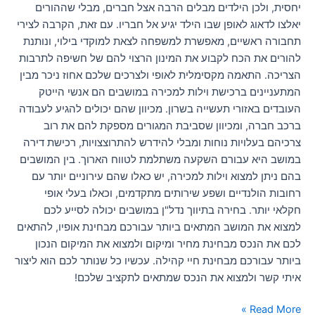
יחסית, ולכן הילדים מבלים הרבה אצל חברים, מבלי שההורים
יאלצו לדאוג לאופן שבו הילד יגיע אל חבריו. עם זאת, הקרבה לצירי
תחבורה ראשיים, מאפשרת למשפחה לצאת למוקדי בילוי, ונותנת
להורים את הכח לקבוע את המינון הרצוי להם של חשיפה לתרבות
הצריכה. התאמה מקסימלית לאופי ולצרכים שלכם אחוז ניכר מבין
המתעניינים ברכישת וילות למכירה במושבים הם אנשי הייטק
העובדים באזורי תעשייה בשרון. מכיוון שהם יכולים להגיע לעבודה
ברכב חברה, ומכיוון שסביבת המגורים מספקת להם את רוב
צרכיהם בעלויות נוחות ומבלי להידרש להתרוצצויות, רכישת דירה
במושב היא עבורם השקעה משתלמת לטווח הארוך. בין המושבים
בהם ניתן למצוא וילות למכירה, יש כאלו שהם עירוניים יותר עם
רחובות הולנדיים ושפע שירותים מתקדמים, וכאלו בעלי אופי
חקלאי יותר. בחירה בתיווך נדל"ן במושבים יכולה לסייע לכם
למצוא את המושב המתאים ביותר עבורכם מבחינת אופיו, להתאים
לכם את הנכס מבחינת מחיר ומיקום ולמצוא את המיקום הנכון
ביותר עבורכם מבחינת חיי קהילה. עכשיו כל שנותר לכם הוא ליצור
איתי קשר ולמצוא את הנכס שמתאים לתקציב שלכם!
Read More »