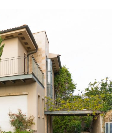
כתבה
בעיתון
צומת
השרון