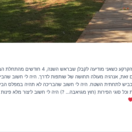
תהליך הבניה, היה קצר ואינטנסיבי. במאי 2012 ע
 זאת, אנרגיה מעולה תחושה של שותפות לדרך. היה לי חשוב שהבית
על הפרש גובה של 10 מ' בין מפלס הכביש לתחתית השטח. היה לי חשוב שהבריכה לא ת
ל סוגי הפירות (חוץ מגויאבה… ?) היה לי חשוב ליצור מלא פינות ח