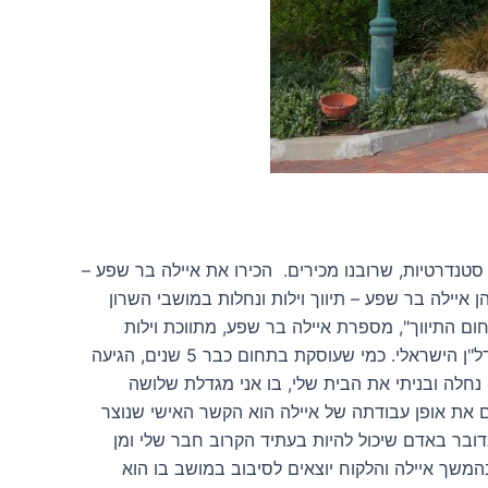
ן ש"ח הוא עולם אחר לחלוטין מתיווך דירות סטנדרטיות, שרובנו מכירים. הכירו את איילה בר שפע –
שמצאה את הדרך הייחודית שלה בעולם הנדל"ן. פורסם בתאריך: 11.7.19 מאת: מירב כהן איילה בר שפע – תיווך וילות ונחלות במושבי השרון
חום התיווך", מספרת איילה בר שפע, מתווכת וילות
ונחלות במושבי השרון. תשכחו מכל מה שאתם חושבים על מתווכים כשאתם חושבים על איילה בר שפע – קול נדיר בעולם הנדל"ן הישראלי. כמי שעוסקת בתחום כבר 5 שנים, הגיעה
קים. "אני אוהבת את תחום הנדל"ן, אני תושבת שדה ורבורג כבר 15 שנה, קניתי שם נחלה ובניתי את הבית שלי, בו אני מגדלת שלושה
ם את אופן עבודתה של איילה הוא הקשר האישי שנוצר
דובר באדם שיכול להיות בעתיד הקרוב חבר שלי ומן
משך איילה והלקוח יוצאים לסיבוב במושב בו הוא