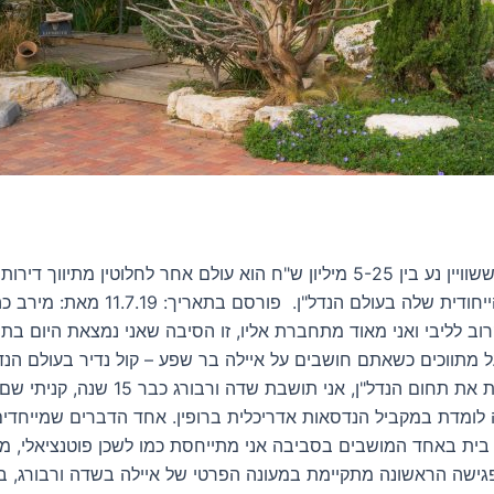
משרד תיוון בשרון: בר שפע תיווך וילות ונחלות במושבים ששוויין נע בין 5-25 מיליו
מתווכת וילות ונחלות במושבי השרון, 
קרוב לליבי ואני מאוד מתחברת אליו, זו הסיבה שאני נמצאת היום בת
אליו באופן מקרי בעקבות סדנה לשיווק עס
ה לומדת במקביל הנדסאות אדריכלית ברופין. אחד הדברים שמייחדי
ות בית באחד המושבים בסביבה אני מתייחסת כמו לשכן פוטנציאלי, מ
ישה הראשונה מתקיימת במעונה הפרטי של איילה בשדה ורבורג, בה