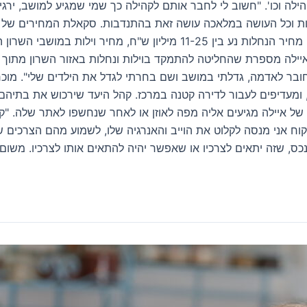
ילה וכו'. "חשוב לי לחבר אותם לקהילה כך שמי שמגיע למושב, יר
יות וכל העושה במלאכה עושה זאת בהתנדבות. סקאלת המחירים של הנ
יר השכרת וילות נע בין 10-14 אלף ש"ח. איילה מספרת שהחליטה להתמקד בוילות ונחלות באזו
או מה אפשר לעשות עם הגינה. הDNA שלי מחובר לאדמה, גדלתי במושב ושם בחרתי לגדל את היל
ם, ומעדיפים לעבור לדירה קטנה במרכז. קהל היעד שירכוש את בתיה
של איילה מגיעים אליה מפה לאוזן או לאחר שנחשפו לאתר שלה. "קיב
לקוח אני מנסה לקלוט את הוייב והאנרגיה שלו, לשמוע מהם הצרכים ש
נכס, שזה יתאים לצרכיו או שאפשר יהיה להתאים אותו לצרכיו. משום 