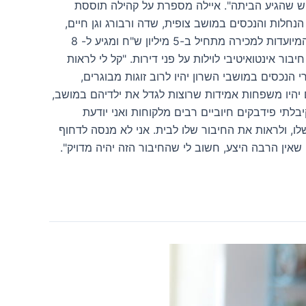
גיש שהגיע הביתה". איילה מספרת על קהילה תוססת
חלות והנכסים במושב צופית, שדה ורבורג וגן חיים,
אותם משווקת איילה לא יתאימו לכיס של כל אחד מאיתנו. מחיר הנחלות נע בין 11-25 מיליון ש"ח, מחיר וילות במושבי השרון המיועדות למכירה מתחיל ב-5 מיליון ש"ח ומגיע ל- 8
ר השרון מתוך חיבור אינטואיטיבי לוילות על פני דירות. "קל לי לראות
דים שלי". מוכרי הנכסים במושבי השרון יהיו לרוב זוגות מבוגרים,
ם יהיו משפחות אמידות שרוצות לגדל את ילדיהם במושב,
לתי פידבקים חיוביים רבים מלקוחות ואני יודעת
לו, ולראות את החיבור שלו לבית. אני לא מנסה לדחוף
שאין הרבה היצע, חשוב לי שהחיבור הזה יהיה מדויק".